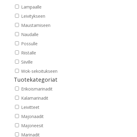
Lampaalle
Leivitykseen
Maustamiseen
Naudalle
Possulle
Riistalle
Siiville
Wok-sekoitukseen
Tuotekategoriat
Erikoismarinadit
Kalamarinadit
Leivitteet
Majonaadit
Majoneesit
Marinadit