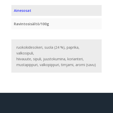
määrä
Ainesosat
Ravintosisältö/100g
ruokokidesokeri, suola (24 %), paprika,
valkosipuli,
hiivauute, sipuli, juustokumina, korianteri,
mustapippuri, valkopippuri, timjami, aromi (savu)