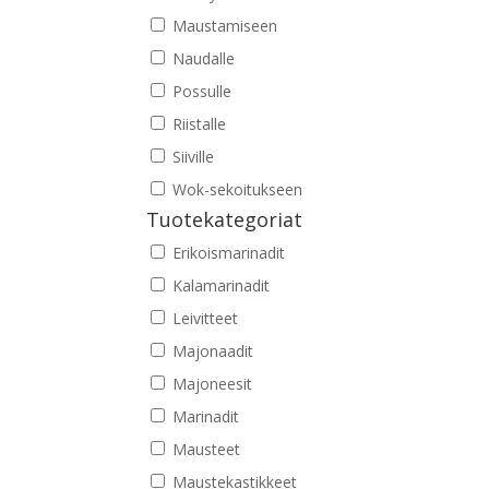
Maustamiseen
Naudalle
Possulle
Riistalle
Siiville
Wok-sekoitukseen
Tuotekategoriat
Erikoismarinadit
Kalamarinadit
Leivitteet
Majonaadit
Majoneesit
Marinadit
Mausteet
Maustekastikkeet