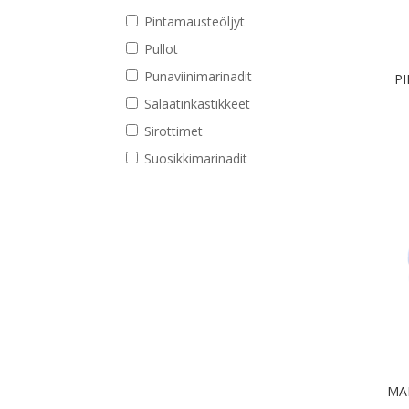
Pintamausteöljyt
Pullot
Punaviinimarinadit
PI
Salaatinkastikkeet
Sirottimet
Suosikkimarinadit
MAI