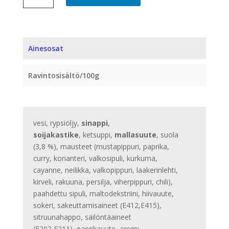
10
KG
määrä
Ainesosat
Ravintosisältö/100g
vesi, rypsiöljy,
sinappi
,
soijakastike
, ketsuppi,
mallasuute
, suola
(3,8 %), mausteet (mustapippuri, paprika,
curry, korianteri, valkosipuli, kurkuma,
cayanne, neilikka, valkopippuri, laakerinlehti,
kirveli, rakuuna, persilja, viherpippuri, chili),
paahdettu sipuli, maltodekstriini, hiivauute,
sokeri, sakeuttamisaineet (E412,E415),
sitruunahappo, säilöntäaineet
(E202,E211), paprikauute, aromi