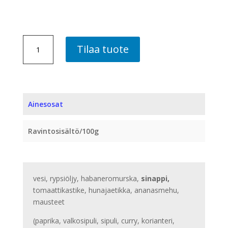
HABANEROMARINADI,
Tilaa tuote
10
KG
määrä
Ainesosat
Ravintosisältö/100g
vesi, rypsiöljy, habaneromurska,
sinappi,
tomaattikastike, hunajaetikka, ananasmehu,
mausteet
(paprika, valkosipuli, sipuli, curry, korianteri,