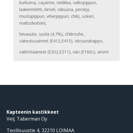
kurkuma, cayanne, neilikka, valkopippuri,
laakerinlehti, kirveli, rakuuna, persilja,
mustapippuri, viherpippuri, chili), sokeri,
maltodextriini,
hiivauute, suola (4,7%), chilirouhe,
sakeutusaineet (E412,E415), sitruunahappo,
säilöntäaineet (E202,E211), väri (E160c), aromi
Kapteenin kastikkeet
Velj. Taberman Oy
Teollisuustie 4, 32210 LOIMAA