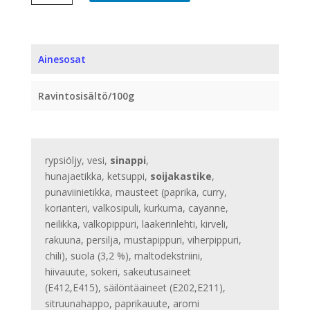
10
KG
määrä
Ainesosat
Ravintosisältö/100g
rypsiöljy, vesi,
sinappi
,
hunajaetikka, ketsuppi,
soijakastike
,
punaviinietikka, mausteet (paprika, curry,
korianteri, valkosipuli, kurkuma, cayanne,
neilikka, valkopippuri, laakerinlehti, kirveli,
rakuuna, persilja, mustapippuri, viherpippuri,
chili), suola (3,2 %), maltodekstriini,
hiivauute, sokeri, sakeutusaineet
(E412,E415), säilöntäaineet (E202,E211),
sitruunahappo, paprikauute, aromi