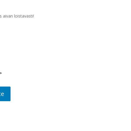
 aivan loistavasti!
te