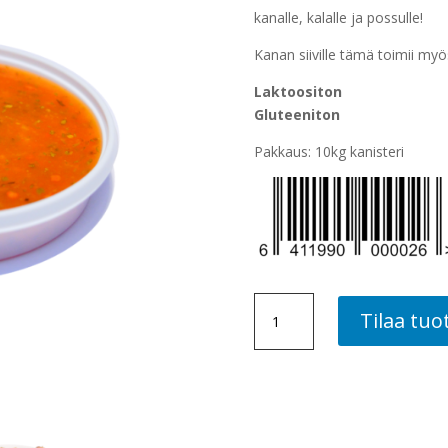
kanalle, kalalle ja possulle!
Kanan siiville tämä toimii myös
Laktoositon
Gluteeniton
Pakkaus: 10kg kanisteri
APPELSIINIMARINADI,
Tilaa tuo
10
KG
määrä