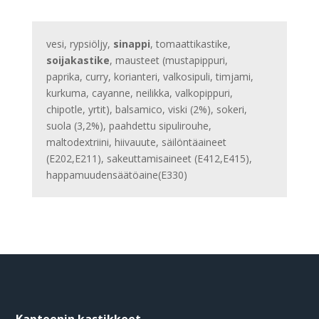
vesi, rypsiöljy,
sinappi
, tomaattikastike,
soijakastike
, mausteet (mustapippuri,
paprika, curry, korianteri, valkosipuli, timjami,
kurkuma, cayanne, neilikka, valkopippuri,
chipotle, yrtit), balsamico, viski (2%), sokeri,
suola (3,2%), paahdettu sipulirouhe,
maltodextriini, hiivauute, säilöntäaineet
(E202,E211), sakeuttamisaineet (E412,E415),
happamuudensäätöaine(E330)