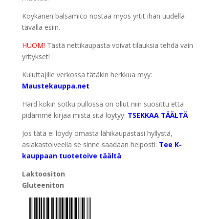
Köykänen balsamico nostaa myös yrtit ihan uudella
tavalla esiin.
HUOM!
Tästä nettikaupasta voivat tilauksia tehdä vain
yritykset!
Kuluttajille verkossa tätäkin herkkua myy:
Maustekauppa.net
Hard kokin sotku pullossa on ollut niin suosittu että
pidämme kirjaa mistä sitä löytyy:
TSEKKAA TÄÄLTÄ
Jos tätä ei löydy omasta lähikaupastasi hyllystä,
asiakastoiveella se sinne saadaan helposti:
Tee K-
kauppaan tuotetoive täältä
Laktoositon
Gluteeniton