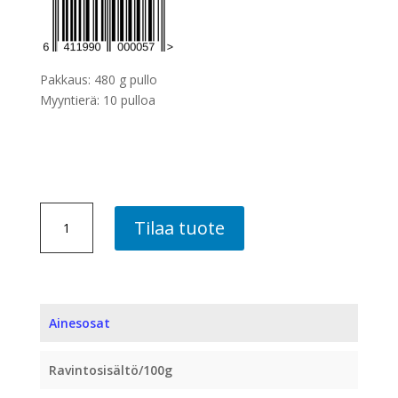
Pakkaus: 480 g pullo
Myyntierä: 10 pulloa
VISKI-
Tilaa tuote
PIPPURI
BY
HARD
KOKKI,
10
Ainesosat
PLO
ME
Ravintosisältö/100g
määrä