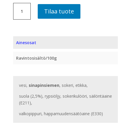
SINAPPI
Tilaa tuote
KAPTEENIN
KULTAINEN,
10
PLO
ME
Ainesosat
määrä
Ravintosisältö/100g
vesi,
sinapinsiemen
, sokeri, etikka,
suola (2,5%), rypsiöljy, sokerikulööri, säilöntäaine
(E211),
valkopippuri, happamuudensäätöaine (E330)