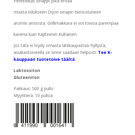
Perinteikäs sinappi joka eroaa
muista edukseen Dijon-sinapin hienostuneen
aromin ansiosta. Grillimakkara ei voi toivoa parempaa
kaveria kuin Kapteenin Kultainen.
Jos tätä ei löydy omasta lähikaupastasi hyllystä,
asiakastoiveella se sinne saadaan helposti:
Tee K-
kauppaan tuotetoive täältä
Laktoositon
Gluteeniton
Pakkaus: 500 g pullo
Myyntierä: 10 pulloa