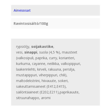
Ainesosat
Ravintosisältö/100g
rypsiöljy,
soijakastike
,
vesi,
sinappi
, suola (4,5 %), mausteet
(valkosipuli, paprika, curry, korianteri,
kurkuma, cayanne, neilikka, valkopippuri,
laakerinlehti, kirveli, rakuuna, persilja,
mustapippuri, viherpippuri, chili),
maltodekstriini, hiivauute, sokeri,
sakeuttamisaineet (E412,E415),
säilöntäaineet (E202,E211),paprikauute,
sitruunahappo, aromi