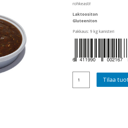
rohkeasti!
Laktoositon
Gluteeniton
Pakkaus: 9 kg kanisteri
ROSMARIINIÖLJY,
Tilaa tuo
9
KG
määrä