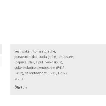
vesi, sokeri, tomaattijauhe,
punaviinietikka, suola (3,9%), mausteet
(paprika, chili, sipuli, valkosipuli),
sokerikulööri,sakeutusaine (E415,
E412), säilöntäaineet (E211, E202),
aromi
Öljytön