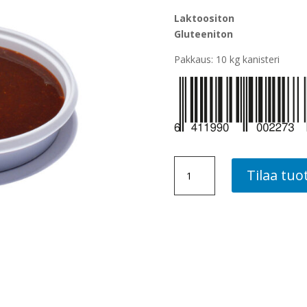
Laktoositon
Gluteeniton
Pakkaus: 10 kg kanisteri
TUMMA
Tilaa tuo
BBQ-
MARINADI,
10
KG
määrä