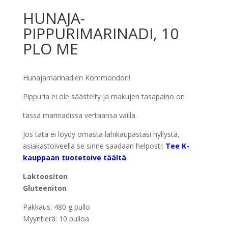
HUNAJA-
PIPPURIMARINADI, 10
PLO ME
Hunajamarinadien Kommondori!
Pippuria ei ole säästelty ja makujen tasapaino on
tässä marinadissa vertaansa vailla.
Jos tätä ei löydy omasta lähikaupastasi hyllystä,
asiakastoiveella se sinne saadaan helposti:
Tee K-
kauppaan tuotetoive täältä
Laktoositon
Gluteeniton
Pakkaus: 480 g pullo
Myyntierä: 10 pulloa