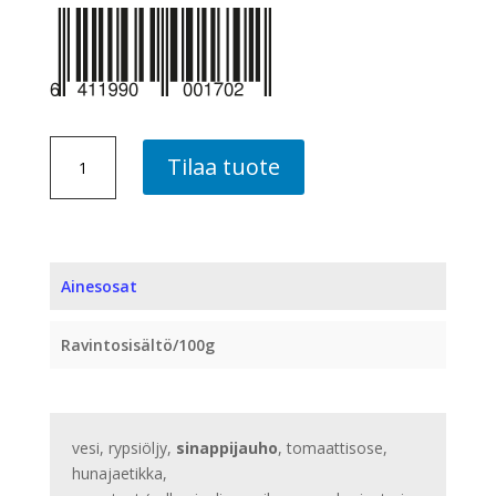
HUNAJA-
Tilaa tuote
PIPPURIMARINADI,
10
PLO
ME
määrä
Ainesosat
Ravintosisältö/100g
vesi, rypsiöljy,
sinappijauho
, tomaattisose,
hunajaetikka,