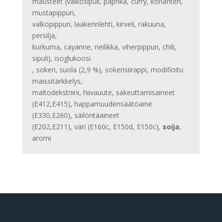
mausteet (valkosipuli, paprika, curry, korianteri,
mustapippuri,
valkopippuri, laakerinlehti, kirveli, rakuuna,
persilja,
kurkuma, cayanne, neilikka, viherpippuri, chili,
sipuli), isoglukoosi
, sokeri, suola (2,9 %), sokerisiirappi, modifioitu
maissitärkkelys,
maltodekstriini, hiivauute, sakeuttamisaineet
(E412,E415), happamuudensäätöaine
(E330,E260), säilöntäaineet
(E202,E211), väri (E160c, E150d, E150c),
soija
,
aromi