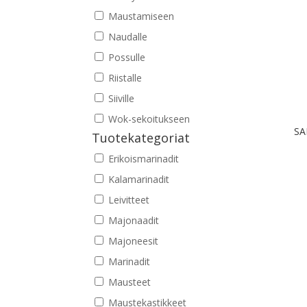
Maustamiseen
Naudalle
Possulle
Riistalle
Siiville
Wok-sekoitukseen
SA
Tuotekategoriat
Erikoismarinadit
Kalamarinadit
Leivitteet
Majonaadit
Majoneesit
Marinadit
Mausteet
Maustekastikkeet