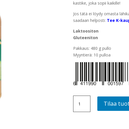
kastike, joka sopii kaikille!
Jos tätä ei löydy omasta lähik
saadaan helposti:
Tee K-kau
Laktoositon
Gluteeniton
Pakkaus: 480 g pullo
Myyntierä: 10 pulloa
CHILI-
Tilaa tuo
VALKOSIPULI
SALAATTIKASTIKE,
10
PLO