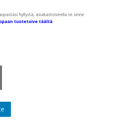
aupastasi hyllystä, asiakastoiveella se sinne
ppaan tuotetoive täältä
te