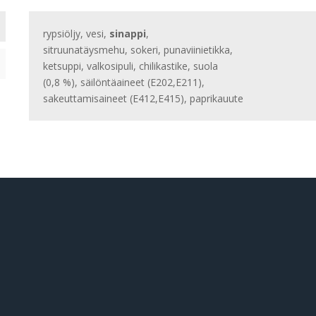
ME
määrä
rypsiöljy, vesi,
sinappi
,
sitruunatäysmehu, sokeri, punaviinietikka,
ketsuppi, valkosipuli, chilikastike, suola
(0,8 %), säilöntäaineet (E202,E211),
sakeuttamisaineet (E412,E415), paprikauute