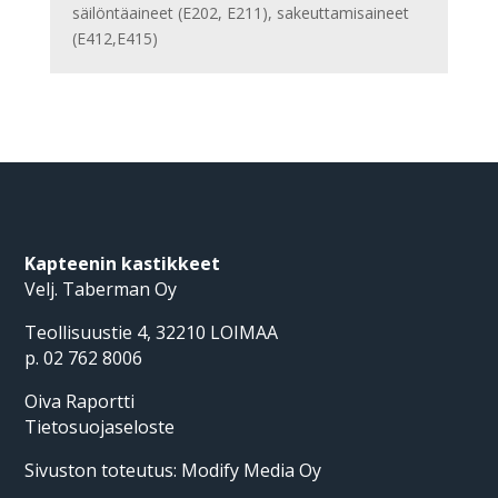
säilöntäaineet (E202, E211), sakeuttamisaineet
(E412,E415)
Kapteenin kastikkeet
Velj. Taberman Oy
Teollisuustie 4, 32210 LOIMAA
p. 02 762 8006
Oiva Raportti
Tietosuojaseloste
Sivuston toteutus:
Modify Media Oy