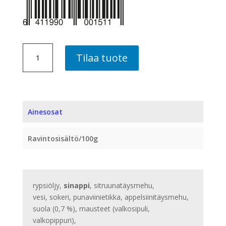
SINAPPINEN
Tilaa tuote
SALAATTIKASTIKE,
10
PLO
ME
määrä
Ainesosat
Ravintosisältö/100g
rypsiöljy,
sinappi
, sitruunatäysmehu,
vesi, sokeri, punaviinietikka, appelsiinitäysmehu,
suola (0,7 %), mausteet (valkosipuli,
valkopippuri),