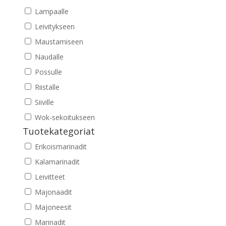
Lampaalle
Leivitykseen
Maustamiseen
Naudalle
Possulle
Riistalle
Siiville
Wok-sekoitukseen
Tuotekategoriat
Erikoismarinadit
Kalamarinadit
Leivitteet
Majonaadit
Majoneesit
Marinadit