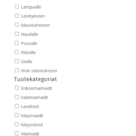
Lampaalle
Leivitykseen
Maustamiseen
Naudalle
Possulle
Riistalle
Siiville
Wok-sekoitukseen
Tuotekategoriat
Erikoismarinadit
Kalamarinadit
Leivitteet
Majonaadit
Majoneesit
Marinadit