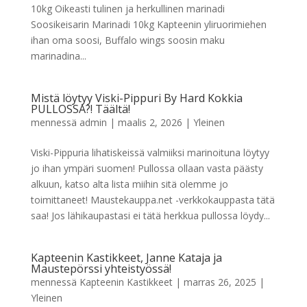
10kg Oikeasti tulinen ja herkullinen marinadi
Soosikeisarin Marinadi 10kg Kapteenin yliruorimiehen
ihan oma soosi, Buffalo wings soosin maku
marinadina...
Mistä löytyy Viski-Pippuri By Hard Kokkia
PULLOSSA?! Täältä!
mennessä
admin
|
maalis 2, 2026
|
Yleinen
Viski-Pippuria lihatiskeissä valmiiksi marinoituna löytyy
jo ihan ympäri suomen! Pullossa ollaan vasta päästy
alkuun, katso alta lista miihin sitä olemme jo
toimittaneet! Maustekauppa.net -verkkokauppasta tätä
saa! Jos lähikaupastasi ei tätä herkkua pullossa löydy...
Kapteenin Kastikkeet, Janne Kataja ja
Maustepörssi yhteistyössä!
mennessä
Kapteenin Kastikkeet
|
marras 26, 2025
|
Yleinen