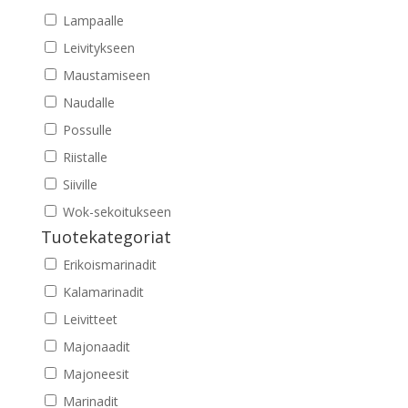
Lampaalle
Leivitykseen
Maustamiseen
Naudalle
Possulle
Riistalle
Siiville
Wok-sekoitukseen
Tuotekategoriat
Erikoismarinadit
Kalamarinadit
Leivitteet
Majonaadit
Majoneesit
Marinadit