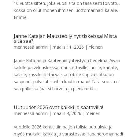
10 vuotta sitten. Joka vuosi sitä on tasaisesti toivottu,
koska on ollut monen ihmisen luottomarinadi kalalle.
Emme...
Janne Katajan Mausteöljy nyt tiskeissä! Mistä
sitä saa?
mennessä
admin
|
maalis 11, 2026
|
Yleinen
Janne Katajan ja Kapteenin yhteistyön hedelmä: Aivan
kaikille palvelutiskeissä maustettaville lihoille, kanalle,
kalalle, kasviksille tai vaikka tofulle sopiva sotku on
saapunut palvelutiskeihin kautta maan! Tätä soosia ei
saa pullossa (paitsi harvoin ja pieniä eriä...
Uutuudet 2026 ovat kaikki jo saatavilla!
mennessä
admin
|
maalis 4, 2026
|
Yleinen
Vuodelle 2026 kehiteltiin paljon tulisia uutuuksia ja
myös muitaki, kaikkia jo varastossa: Habaneromarinadi