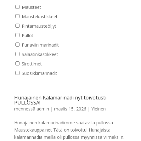
Mausteet
Maustekastikkeet
Pintamausteöljyt
Pullot
Punaviinimarinadit
Salaatinkastikkeet
Sirottimet
Suosikkimarinadit
Hunajainen Kalamarinadi nyt toivotusti
PULLOSSA!
mennessä
admin
|
maalis 15, 2026
|
Yleinen
Hunajainen kalamarinadimme saatavilla pullossa
Maustekauppa.net Tätä on toivottu! Hunajaista
kalamarinadia meillä oli pullossa myynnissä viimeksi n.