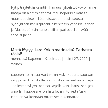
Nyt päräytettiin käyntiin ihan uusi yhteistyökuvio! Janne
Kataja on aiemmin tehnyt Maustepörssin kanssa
mausteseoksen. Tätä loistavaa mausteseosta
hyödyntäen me Kapteenilla kehiteltiin yhdessä Jannen
ja Maustepörssin kanssa sitten pari todella hyvää
soosia! Janne...
Mistä löytyy Hard Kokin marinadia? Tarkasta
täältä!
mennessä
Kapteenin Kastikkeet
|
helmi 27, 2025
|
Yleinen
Kapteeni toimittaa Hard Kokin Viski-Pippuria suoraan
kauppojen lihatiskeille. Kaupoista osa pakkaa pihvejä
itse kylmähyllyyn, osassa tarjolla vain lihatiskissä! Jos
oma lähikauppasi ei ole listalla, niin toivetta Viski-
Pippurin valikoimaan ottamisesta kannattaa...