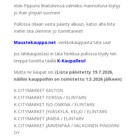
Viski-Pippuria lihatiskeissä valmiiksi marinoituna löytyy
jo ihan ympäri suomen!
Pullossa ollaan vasta päästy alkuun, katso alta lista
miihin sitä olemme jo toimittaneet!
Maustekauppa.net
-verkkokauppasta tätä saa!
Jos lähikaupastasi ei tätä herkkua pullossa löydy niin
teeppä toivetta täällä
K-Kaupallesi!
Mutta ne kaupat siis
(Lista päivitetty 19.7.2026,
näihin kauppoihin on toimitettu 1.5.2026 jälkeen)
:
K-CITYMARKET EASTON
K-CITYMARKET FORSSA / ELINTARV.
K-CITYMARKET ISO-OMENA / ELINTARV.
K-CITYMARKET JYVÄSKYLÄ, KELJO / ELINTARV.
K-CITYMARKET JÄMSÄ / ELINTARV.
K-CITYMARKET JÄRVENPÄÄ / VALKOINEN PINGVIINI
OY