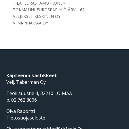
TILATEURASTAMO IKONEN
TOKMANNI-EUROSPAR YLÖJÄRVI 162
VELJEKSET KESKINEN OY
VIINI-PIHAMAA OY
Kapteenin kastikkeet
Velj. Taberman Oy
Teollisuustie 4, 32210 LOIMAA
p. 02 762 8006
Oiva Raportti
Tietosuojaseloste
Sivuston toteutus:
Modify Media Oy