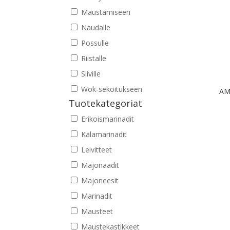
Maustamiseen
Naudalle
Possulle
Riistalle
Siiville
Wok-sekoitukseen
AM
Tuotekategoriat
Erikoismarinadit
Kalamarinadit
Leivitteet
Majonaadit
Majoneesit
Marinadit
Mausteet
Maustekastikkeet