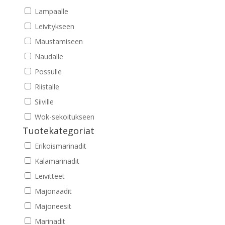
Lampaalle
Leivitykseen
Maustamiseen
Naudalle
Possulle
Riistalle
Siiville
Wok-sekoitukseen
Tuotekategoriat
Erikoismarinadit
Kalamarinadit
Leivitteet
Majonaadit
Majoneesit
Marinadit