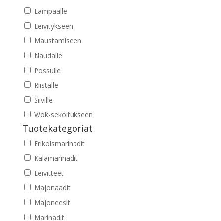
Lampaalle
Leivitykseen
Maustamiseen
Naudalle
Possulle
Riistalle
Siiville
Wok-sekoitukseen
Tuotekategoriat
Erikoismarinadit
Kalamarinadit
Leivitteet
Majonaadit
Majoneesit
Marinadit