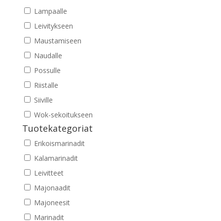
Lampaalle
Leivitykseen
Maustamiseen
Naudalle
Possulle
Riistalle
Siiville
Wok-sekoitukseen
Tuotekategoriat
Erikoismarinadit
Kalamarinadit
Leivitteet
Majonaadit
Majoneesit
Marinadit