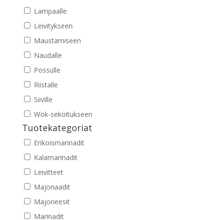
Lampaalle
Leivitykseen
Maustamiseen
Naudalle
Possulle
Riistalle
Siiville
Wok-sekoitukseen
Tuotekategoriat
Erikoismarinadit
Kalamarinadit
Leivitteet
Majonaadit
Majoneesit
Marinadit