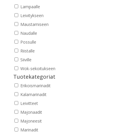
Lampaalle
Leivitykseen
Maustamiseen
Naudalle
Possulle
Riistalle
Siiville
Wok-sekoitukseen
Tuotekategoriat
Erikoismarinadit
Kalamarinadit
Leivitteet
Majonaadit
Majoneesit
Marinadit