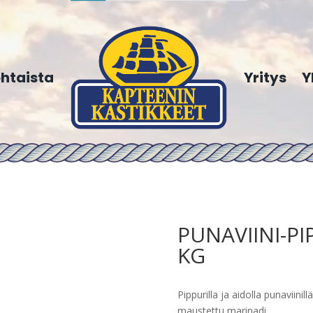
htaista
Yritys
Y
PUNAVIINI-PI
KG
Pippurilla ja aidolla punaviinillä
maustettu marinadi.