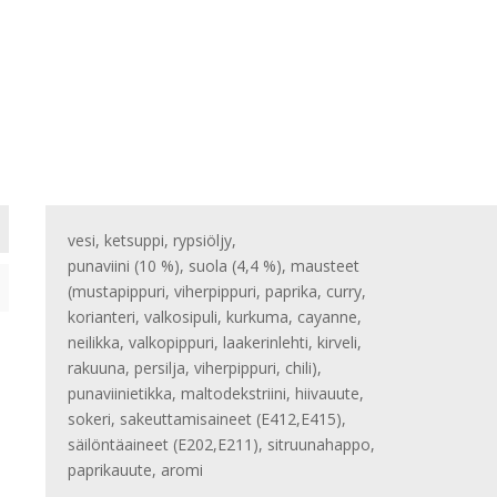
vesi, ketsuppi, rypsiöljy,
punaviini (10 %), suola (4,4 %), mausteet
(mustapippuri, viherpippuri, paprika, curry,
korianteri, valkosipuli, kurkuma, cayanne,
neilikka, valkopippuri, laakerinlehti, kirveli,
rakuuna, persilja, viherpippuri, chili),
punaviinietikka, maltodekstriini, hiivauute,
sokeri, sakeuttamisaineet (E412,E415),
säilöntäaineet (E202,E211), sitruunahappo,
paprikauute, aromi