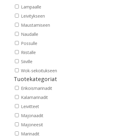
Lampaalle
Leivitykseen
Maustamiseen
Naudalle
Possulle
Riistalle
Siiville
Wok-sekoitukseen
Tuotekategoriat
Erikoismarinadit
Kalamarinadit
Leivitteet
Majonaadit
Majoneesit
Marinadit