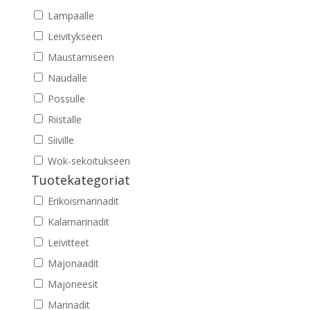
Lampaalle
Leivitykseen
Maustamiseen
Naudalle
Possulle
Riistalle
Siiville
Wok-sekoitukseen
Tuotekategoriat
Erikoismarinadit
Kalamarinadit
Leivitteet
Majonaadit
Majoneesit
Marinadit