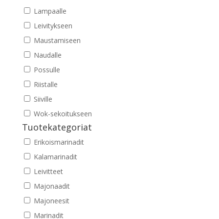
Lampaalle
Leivitykseen
Maustamiseen
Naudalle
Possulle
Riistalle
Siiville
Wok-sekoitukseen
Tuotekategoriat
Erikoismarinadit
Kalamarinadit
Leivitteet
Majonaadit
Majoneesit
Marinadit