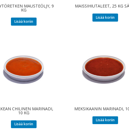
YTÖRETKEN MAUSTEÖLJY, 9
MAISSIHIUTALEET, 25 KG S
KG
Lisää koriin
Lisää koriin
KEAN CHILINEN MARINADI,
MEKSIKAANIN MARINADI, 1
10 KG
Lisää koriin
Lisää koriin