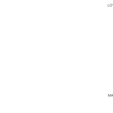
LÖ
MA