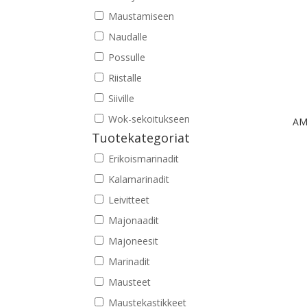
Maustamiseen
Naudalle
Possulle
Riistalle
Siiville
Wok-sekoitukseen
AM
Tuotekategoriat
Erikoismarinadit
Kalamarinadit
Leivitteet
Majonaadit
Majoneesit
Marinadit
Mausteet
Maustekastikkeet