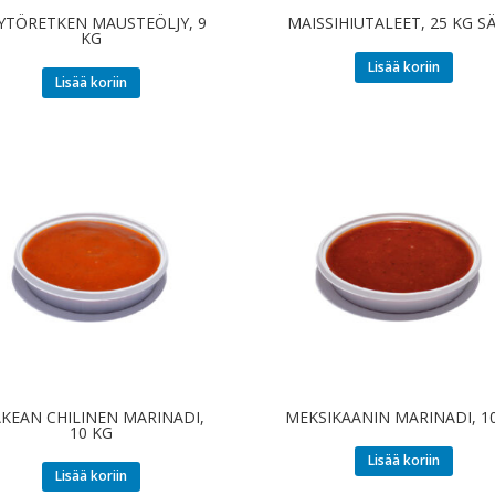
YTÖRETKEN MAUSTEÖLJY, 9
MAISSIHIUTALEET, 25 KG S
KG
Lisää koriin
Lisää koriin
KEAN CHILINEN MARINADI,
MEKSIKAANIN MARINADI, 1
10 KG
Lisää koriin
Lisää koriin