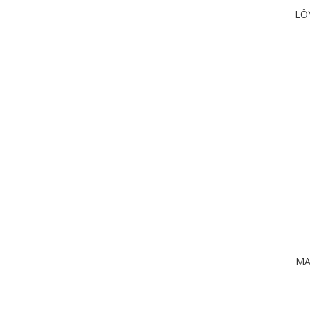
LÖ
MA