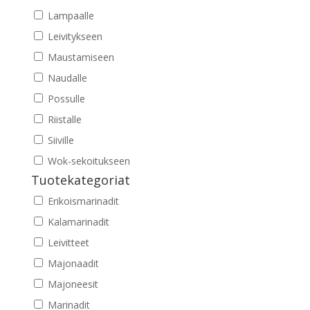
Lampaalle
Leivitykseen
Maustamiseen
Naudalle
Possulle
Riistalle
Siiville
Wok-sekoitukseen
Tuotekategoriat
Erikoismarinadit
Kalamarinadit
Leivitteet
Majonaadit
Majoneesit
Marinadit