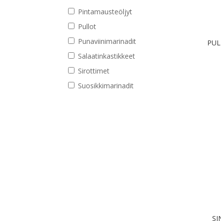
Pintamausteöljyt
Pullot
Punaviinimarinadit
PUL
Salaatinkastikkeet
Sirottimet
Suosikkimarinadit
SI