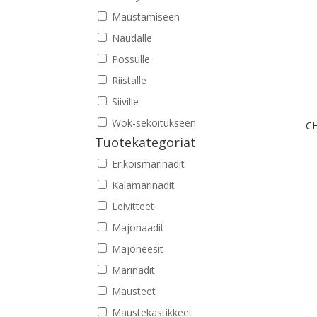
Maustamiseen
Naudalle
Possulle
Riistalle
Siiville
Wok-sekoitukseen
CH
Tuotekategoriat
Erikoismarinadit
Kalamarinadit
Leivitteet
Majonaadit
Majoneesit
Marinadit
Mausteet
Maustekastikkeet