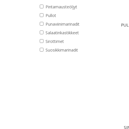
Pintamausteöljyt
Pullot
Punaviinimarinadit
PUL
Salaatinkastikkeet
Sirottimet
Suosikkimarinadit
SI