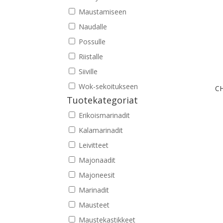
Maustamiseen
Naudalle
Possulle
Riistalle
Siiville
Wok-sekoitukseen
CH
Tuotekategoriat
Erikoismarinadit
Kalamarinadit
Leivitteet
Majonaadit
Majoneesit
Marinadit
Mausteet
Maustekastikkeet