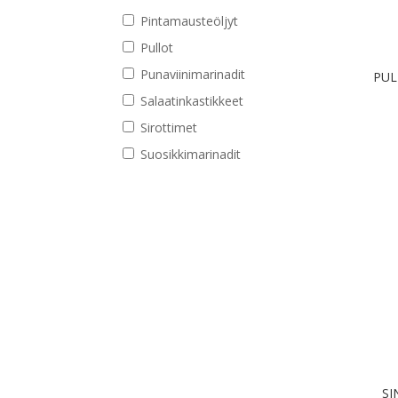
Pintamausteöljyt
Pullot
Punaviinimarinadit
PUL
Salaatinkastikkeet
Sirottimet
Suosikkimarinadit
SI