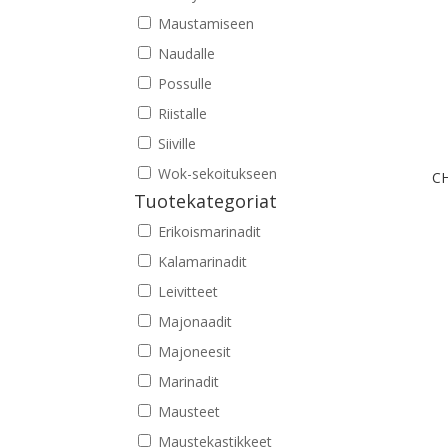
Maustamiseen
Naudalle
Possulle
Riistalle
Siiville
Wok-sekoitukseen
CH
Tuotekategoriat
Erikoismarinadit
Kalamarinadit
Leivitteet
Majonaadit
Majoneesit
Marinadit
Mausteet
Maustekastikkeet