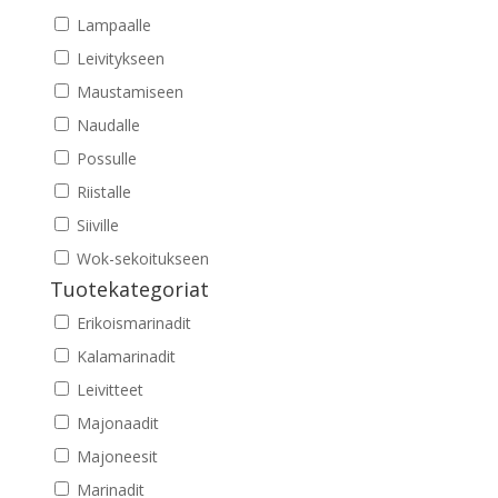
Lampaalle
Leivitykseen
Maustamiseen
Naudalle
Possulle
Riistalle
Siiville
Wok-sekoitukseen
Tuotekategoriat
Erikoismarinadit
Kalamarinadit
Leivitteet
Majonaadit
Majoneesit
Marinadit