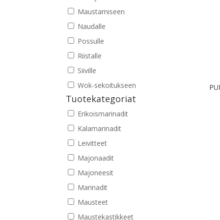
Maustamiseen
Naudalle
Possulle
Riistalle
Siiville
Wok-sekoitukseen
PU
Tuotekategoriat
Erikoismarinadit
Kalamarinadit
Leivitteet
Majonaadit
Majoneesit
Marinadit
Mausteet
Maustekastikkeet