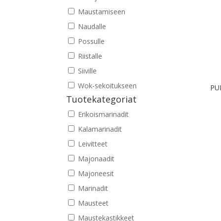
Maustamiseen
Naudalle
Possulle
Riistalle
Siiville
Wok-sekoitukseen
PU
Tuotekategoriat
Erikoismarinadit
Kalamarinadit
Leivitteet
Majonaadit
Majoneesit
Marinadit
Mausteet
Maustekastikkeet