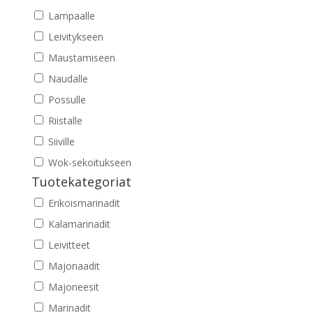
Lampaalle
Leivitykseen
Maustamiseen
Naudalle
Possulle
Riistalle
Siiville
Wok-sekoitukseen
Tuotekategoriat
Erikoismarinadit
Kalamarinadit
Leivitteet
Majonaadit
Majoneesit
Marinadit